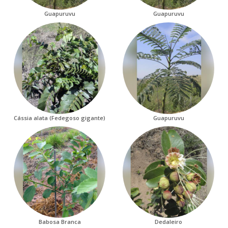
Guapuruvu
Guapuruvu
Cássia alata (Fedegoso gigante)
Guapuruvu
Babosa Branca
Dedaleiro