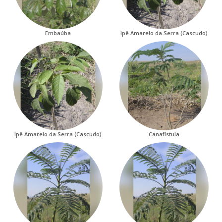
Embaúba
Ipê Amarelo da Serra (Cascudo)
Ipê Amarelo da Serra (Cascudo)
Canafístula