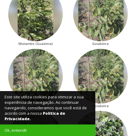
Mutambo (Guaxima)
Goiabeira
Este site utiliza cookies para otimizar a sua
experiência de navegação. Ao continuar
Goiabeira
Goiabeira
navegando, consideramos que você está de
acordo com a nossa
Política de
Privacidade.
Ok, entendi!