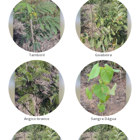
Tamboril
Goiabeira
Angico-branco
Sangra Dágua