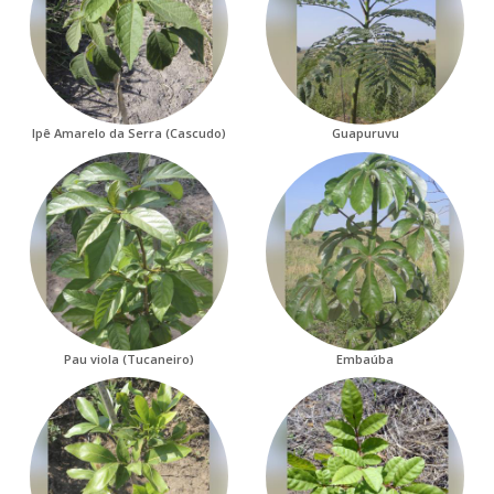
Ipê Amarelo da Serra (Cascudo)
Guapuruvu
Pau viola (Tucaneiro)
Embaúba