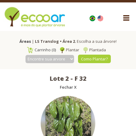
Áreas
|
LS Translog • Área 2
. Escolha a sua árvore!
Carrinho (0)
Plantar
Plantada
Como Plantar?
Lote 2 -
F
32
Fechar X