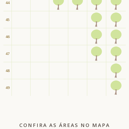
44
45
46
47
48
49
CONFIRA AS ÁREAS NO MAPA