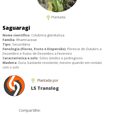
Plantada
Saguaragi
Nome cientifico:
Colubrina glandulosa
Familia:
Rhamnaceae
Tipo:
Secundária
Fenologia (Flores, Fruto e Dispersão):
Floresce de Outubro a
Dezembro e frutos de Dezembro a Fevereiro
Caracteristica e solo:
Solos úmidos e pedregosos
Madeira:
Dura, bastante resistente, mesmo quando em contato
com o solo
Informações Ecológicas:
Planta rústica e de fácil cultivo
Utilidade:
Postes, mourões, dormentes
Plantada por
Ocorrência:
Ceará até o Rio Grande do Sul, dipersa também por
Minas Gerais, São Paulo e Paraná
LS Translog
Fonte:
Internet
Compartilhe: