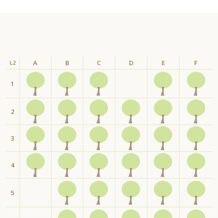
A
B
C
D
E
F
L2
1
2
3
4
5