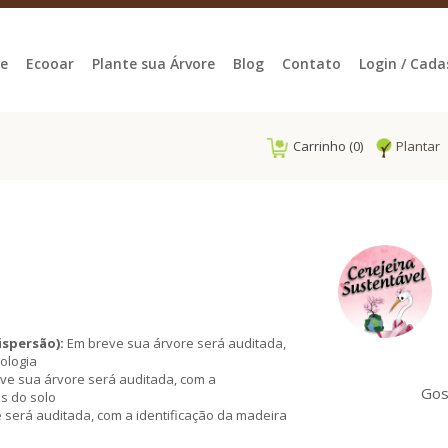
e
Ecooar
Plante sua Árvore
Blog
Contato
Login / Cada
Carrinho (0)
Plantar
ispersão):
Em breve sua árvore será auditada,
ologia
ve sua árvore será auditada, com a
Gos
as do solo
será auditada, com a identificação da madeira
breve sua árvore será auditada, com a