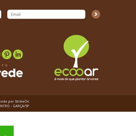
vido por
StrikeOn
CENTRO - GARÇA/SP