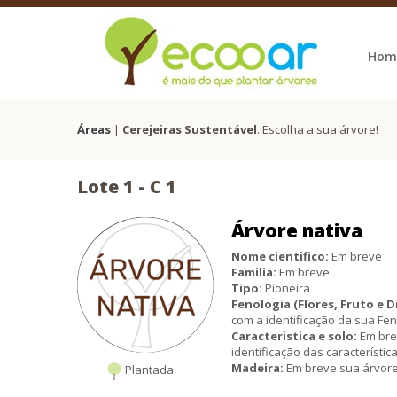
Hom
Áreas
|
Cerejeiras Sustentável
. Escolha a sua árvore!
Lote 1 -
C
1
Árvore nativa
Nome cientifico:
Em breve
Familia:
Em breve
Tipo:
Pioneira
Fenologia (Flores, Fruto e D
com a identificação da sua Fen
Caracteristica e solo:
Em bre
identificação das característic
Madeira:
Em breve sua árvore 
Plantada
Informações Ecológicas:
Em 